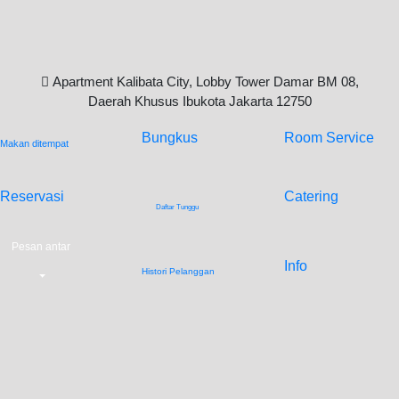
Apartment Kalibata City, Lobby Tower Damar BM 08,
Daerah Khusus Ibukota Jakarta 12750
Bungkus
Room Service
Makan ditempat
Reservasi
Catering
Daftar Tunggu
Pesan antar
Info
Histori Pelanggan